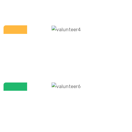
Volunteer
Brooklyn Simmons
Volunteer
Darrell Steward
Volunteer