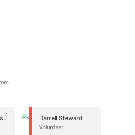
 Rem
s
Darrell Steward
Volunteer