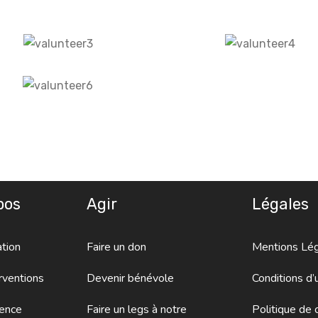
pos
Agir
Légales
tion
Faire un don
Mentions Lé
rventions
Devenir bénévole
Conditions d’u
ence
Faire un legs à notre
Politique de c