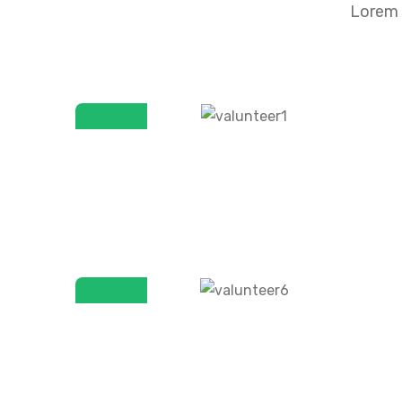
Lorem 
Brooklyn Simmons
Volunteer
Darrell Steward
Volunteer