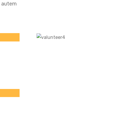
m autem
Brooklyn Simmons
Volunteer
Rodrigue A. Fiacre AGOSSA
Président