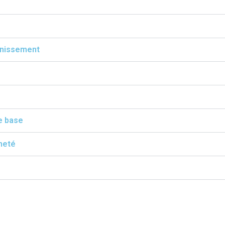
inissement
e base
neté