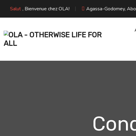
Aller
Salut
, Bienvenue chez OLA!
Agassa-Godomey, Abome
au
contenu
Cond