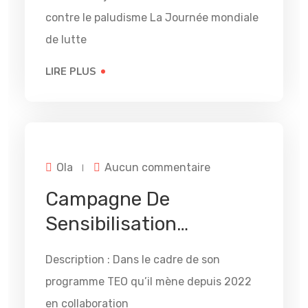
contre le paludisme La Journée mondiale
de lutte
LIRE PLUS
31
DÉC
sur
Ola
Aucun commentaire
Campagne
de
Campagne De
sensibilisation…
Sensibilisation…
Description : Dans le cadre de son
programme TEO qu’il mène depuis 2022
en collaboration