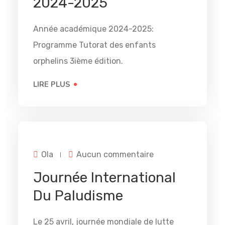
2024-2025
Année académique 2024-2025:
Programme Tutorat des enfants
orphelins 3ième édition.
LIRE PLUS
25
AVR
sur
Ola
Aucun commentaire
Journée
International
Journée International
du
Paludisme
Du Paludisme
Le 25 avril, journée mondiale de lutte