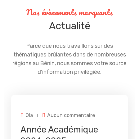
Nos évènements marquants
Actualité
Parce que nous travaillons sur des
thématiques brûlantes dans de nombreuses
régions au Bénin, nous sommes votre source
d’information privilégiée.
15
SEP
sur
Ola
Aucun commentaire
Année
académique
Année Académique
2024-
2025