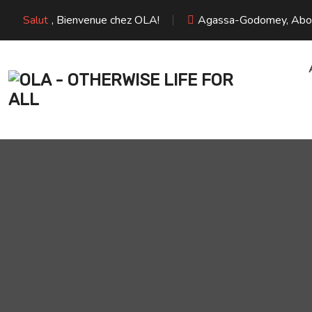
Aller
Salut
, Bienvenue chez OLA!
Agassa-Godomey, Abome
au
contenu