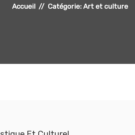
Accueil
Catégorie: Art et culture
stique Et Culturel
e