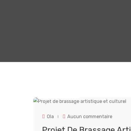
JUIN 23, 2023
sur
Ola
Aucun commentaire
Projet
de
Projet De Brassage Arti
brassag