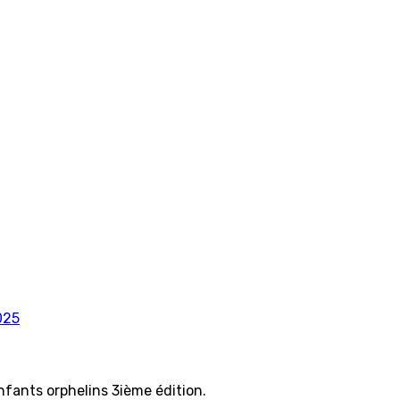
025
ants orphelins 3ième édition.